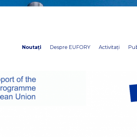
Noutați
Despre EUFORY
Activitați
Pub