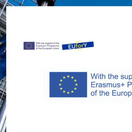
Project EUforY in Moldova
EUforY